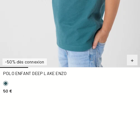
-50% dès connexion
POLO ENFANT DEEP LAKE ENZO
50 €
Polo éponge Army Terry