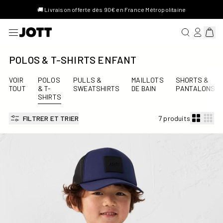
🚚 Livraison offerte dès 90€ en France Métropolitaine
RECHERCHER
SE CONN
Affich
POLOS & T-SHIRTS ENFANT
VOIR
POLOS
PULLS &
MAILLOTS
SHORTS &
TOUT
& T-
SWEATSHIRTS
DE BAIN
PANTALONS
SHIRTS
FILTRER ET TRIER
7 produits
Polo enfant en coton Marine Ciro