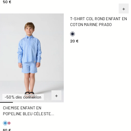
50 €
Chemise enfant en popeline Bleu céleste rayé Harold stripe
T-shirt col rond enfant en c
T-SHIRT COL ROND ENFANT EN
COTON MARINE PRADO
20 €
-50% dès connexion
CHEMISE ENFANT EN
POPELINE BLEU CÉLESTE
RAYÉ HAROLD STRIPE
60 €